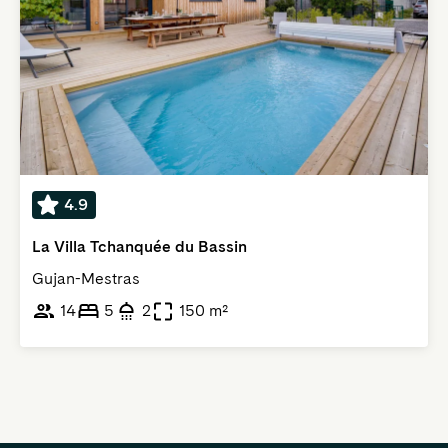
4.9
La Villa Tchanquée du Bassin
Gujan-Mestras
14
5
2
150 m²